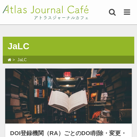
JaLC
JaLC
DOI登録機関（RA）ごとのDOI削除・変更・