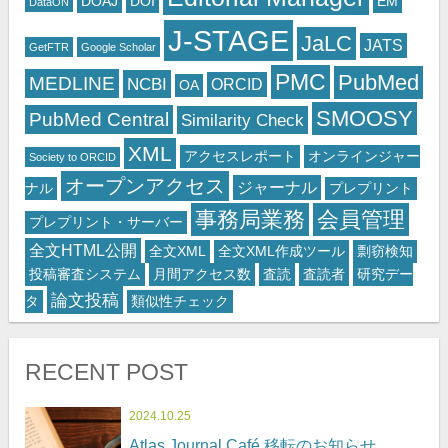
DOAJ
DOI
EM
DataON
J-STAGE
JaLC
JATS
GetFTR
Google Scholar
PMC
PubMed
MEDLINE
NCBI
ORCID
OA
SMOOSY
PubMed Central
Similarity Check
XML
アクセスレポート
オンラインジャー
Society to ORCID
オープンアクセス
ジャーナル
ナル
プレプリント
事務局業務
会員管理
プレプリント・サーバー
全文HTML公開
全文XML
全文XML作成ツール
剽窃検知
投稿審査システム
月間アクセス数
査読
査読者
研究デー
論文投稿
タ
類似性チェック
RECENT POST
2024.10.25
Atlas Journal Café 移転のお知らせ