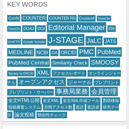
KEY WORDS
COUNTER
Confit
COUNTER R5
Crossref
DataCite
Editorial Manager
DOAJ
DOI
EM
DataON
J-STAGE
JaLC
JATS
GetFTR
Google Scholar
PMC
PubMed
MEDLINE
NCBI
ORCID
OA
SMOOSY
PubMed Central
Similarity Check
XML
アクセスレポート
オンラインジャー
Society to ORCID
オープンアクセス
ジャーナル
ナル
プレプリント
事務局業務
会員管理
プレプリント・サーバー
全文HTML公開
全文XML
全文XML作成ツール
剽窃検知
投稿審査システム
月間アクセス数
査読
査読者
研究デー
論文投稿
タ
類似性チェック