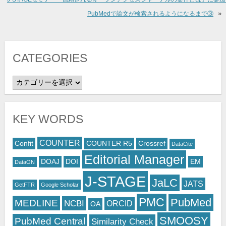
»
PubMedで論文が検索されるようになるまで③
CATEGORIES
CATEGORIES
KEY WORDS
COUNTER
Confit
COUNTER R5
Crossref
DataCite
Editorial Manager
DOAJ
DOI
EM
DataON
J-STAGE
JaLC
JATS
GetFTR
Google Scholar
PMC
PubMed
MEDLINE
NCBI
ORCID
OA
SMOOSY
PubMed Central
Similarity Check