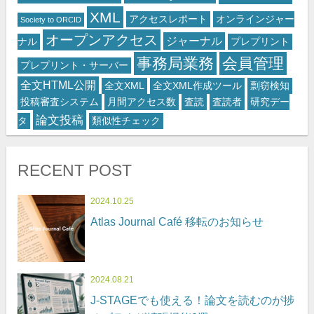
XML
アクセスレポート
オンラインジャー
Society to ORCID
オープンアクセス
ジャーナル
ナル
プレプリント
事務局業務
会員管理
プレプリント・サーバー
全文HTML公開
全文XML
全文XML作成ツール
剽窃検知
投稿審査システム
月間アクセス数
査読
査読者
研究デー
論文投稿
タ
類似性チェック
RECENT POST
2024.10.25
Atlas Journal Café 移転のお知らせ
2024.08.21
J-STAGEでも使える！論文を読むのが捗